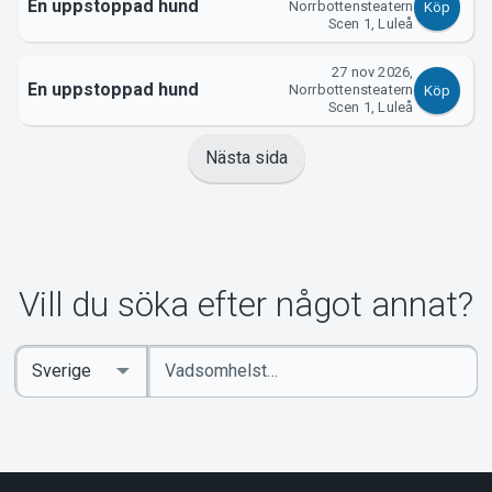
En uppstoppad hund
Norrbottensteatern
Köp
Scen 1, Luleå
27 nov 2026,
En uppstoppad hund
Norrbottensteatern
Köp
Scen 1, Luleå
Nästa sida
Vill du söka efter något annat?
Ange
Select
sökord
Country