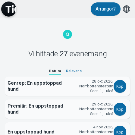
Evenemang
Arrangör?
Vi hittade
27
evenemang
MyTickster
Datum
Relevans
28 okt 2026,
Genrep: En uppstoppad
Norrbottensteatern
Köp
hund
Scen 1, Luleå
29 okt 2026,
Premiär: En uppstoppad
Norrbottensteatern
Köp
hund
Scen 1, Luleå
4 nov 2026,
En uppstoppad hund
Norrbottensteatern
Köp