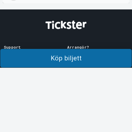
Support
Arrangör?
Ladda ner biljett
Sälj med oss!
Köp biljett
Support
Logga in i Manager
Köp- och leveransvillkor
System Support
Integritetspolicy
Om cookies på Tickster
Tickster
Arvika
Jobba på Tickster
Magasinsgatan 8
Box 334
Logotyper & media
SE-671 27
Arvika
LinkedIn