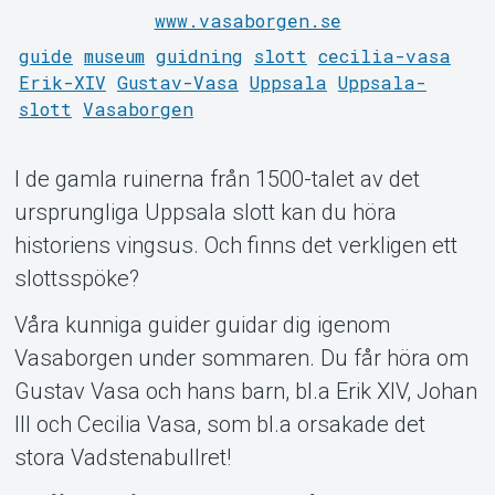
www.vasaborgen.se
Support
guide
museum
guidning
slott
cecilia-vasa
Erik-XIV
Gustav-Vasa
Uppsala
Uppsala-
slott
Vasaborgen
I de gamla ruinerna från 1500-talet av det
ursprungliga Uppsala slott kan du höra
historiens vingsus. Och finns det verkligen ett
Om Tickster
slottsspöke?
Våra kunniga guider guidar dig igenom
Vasaborgen under sommaren. Du får höra om
Gustav Vasa och hans barn, bl.a Erik XIV, Johan
III och Cecilia Vasa, som bl.a orsakade det
stora Vadstenabullret!