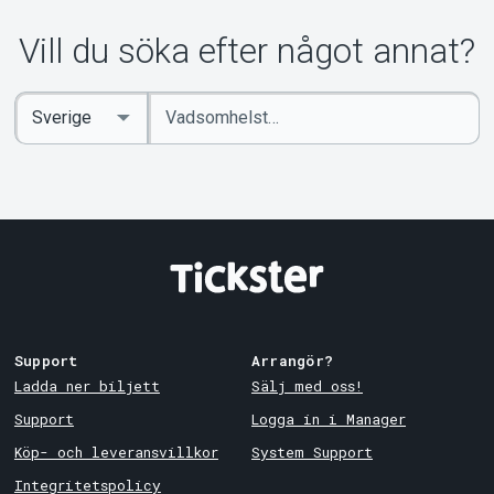
Vill du söka efter något annat?
Ange
Select
sökord
Country
Support
Arrangör?
Ladda ner biljett
Sälj med oss!
Support
Logga in i Manager
Köp- och leveransvillkor
System Support
Integritetspolicy