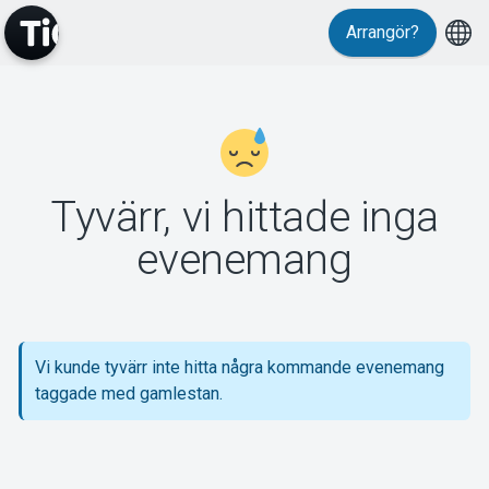
Arrangör?
MyTickster
Tyvärr, vi hittade inga
Support
evenemang
Vi kunde tyvärr inte hitta några kommande evenemang
Om Tickster
taggade med gamlestan.