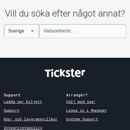
Om Tickster
Vill du söka efter något annat?
Ange
Select
sökord
Country
Support
Arrangör?
Ladda ner biljett
Sälj med oss!
Support
Logga in i Manager
Köp- och leveransvillkor
System Support
Integritetspolicy