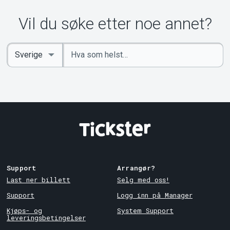
Om Tickster
Vil du søke etter noe annet?
Angi
Select
nøkkelord
Country
Support
Arrangør?
Last ner billett
Selg med oss!
Support
Logg inn på Manager
Kjøps- og
System Support
leveringsbetingelser