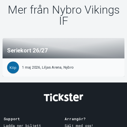
Mer från Nybro Vikings
IF
Seriekort 26/27
1 maj 2026, Liljas Arena, Nybro
Köp
Support
Arrangör?
Ladda ner biljett
Sälj med oss!