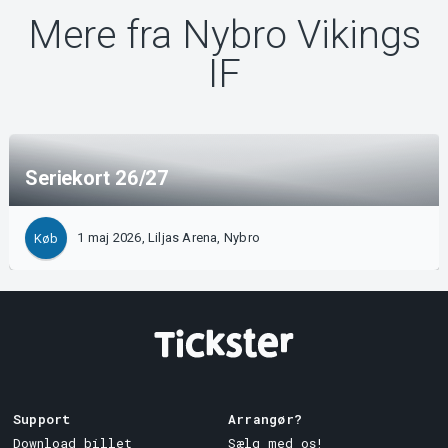
Mere fra Nybro Vikings
IF
Seriekort 26/27
1 maj 2026, Liljas Arena, Nybro
Køb
Support
Arrangør?
Download billet
Sælg med os!