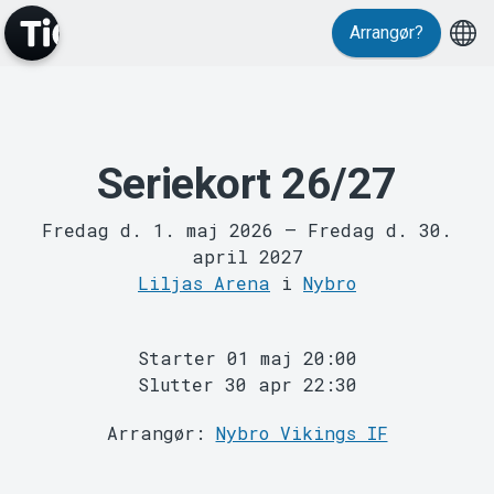
Events
Arrangør?
Seriekort 26/27
MyTickster
Fredag d. 1. maj 2026
–
Fredag d. 30.
april 2027
Liljas Arena
i
Nybro
Starter 01 maj 20:00
Slutter 30 apr 22:30
Arrangør:
Nybro Vikings IF
Support