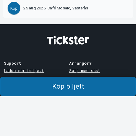
25 aug 2026, Café Mosaic, Västerås
Köp
Support
Arrangör?
Ladda ner biljett
Sälj med oss!
Support
Logga in i Manager
Köp biljett
Köp- och leveransvillkor
System Support
Integritetspolicy
Om cookies på Tickster
Tickster
Arvika
Jobba på Tickster
Magasinsgatan 8
Box 334
Logotyper & media