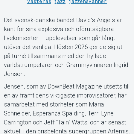
västerås
jazz
jazzensvänner
Support
Det svensk-danska bandet David’s Angels är
känt för sina explosiva och oförutsägbara
livekonserter – upplevelser som går långt
utöver det vanliga. Hösten 2026 ger de sig ut
på turné tillsammans med den hyllade
världstrumpetaren och Grammyvinnaren Ingrid
Jensen.
Jensen, som av DownBeat Magazine utsetts till
Om Tickster
en av framtidens viktigaste improvisatörer, har
samarbetat med storheter som Maria
Schneider, Esperanza Spalding, Terri Lyne
Carrington och Jeff “Tain” Watts, och är senast
aktuell i den prisbelönta supergruppen Artemis.