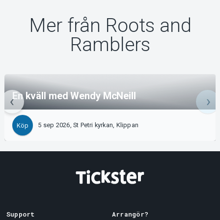
Mer från Roots and
Ramblers
En kväll med Wendy McNeill
5 sep 2026, St Petri kyrkan, Klippan
Köp
Support
Arrangör?