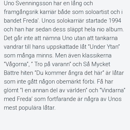
Uno Svenningsson har en lång och
framgångsrik karriär både som soloartist och i
Om Tickster
bandet Freda’. Unos solokarriär startade 1994
och han har sedan dess släppt hela nio album.
Det går inte att nämna Uno utan att tankarna
vandrar till hans uppskattade låt ”Under Ytan”
som många minns. Men även klassikerna
”Vågorna”, ” Tro på varann” och Så Mycket
Bättre hiten ”Du kommer ångra det här” är låtar
som inte gått någon obemärkt förbi. Få har
glömt ”I en annan del av världen” och ”Vindarna”
med Freda’ som fortfarande är några av Unos
mest populära låtar.