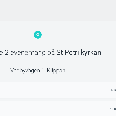
de
2
evenemang
på
St Petri kyrkan
Vedbyvägen 1
,
Klippan
5 s
21 n