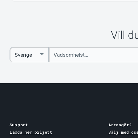
Vill 
Ange
Select
sökord
Country
Support
Arrangör?
Ladda ner biljett
Sälj med os