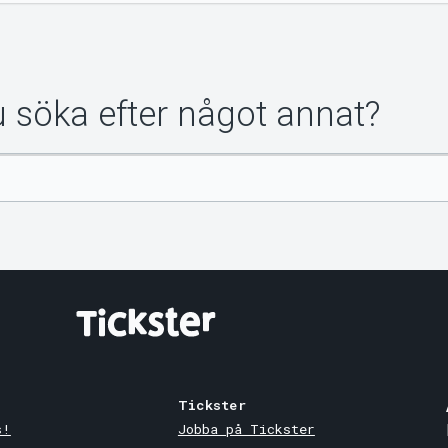
du söka efter något annat?
Tickster
s!
Jobba på Tickster