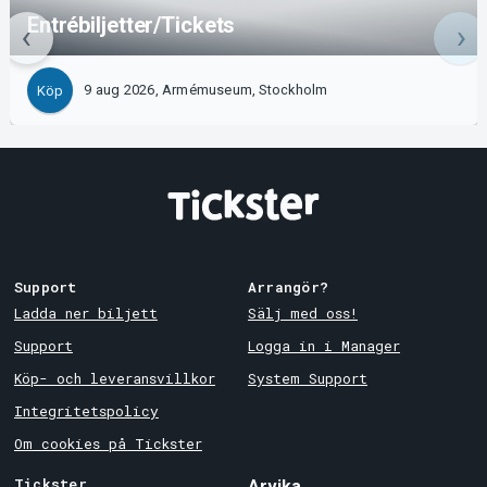
Entrébiljetter/Tickets
9 aug 2026, Armémuseum, Stockholm
Köp
Support
Arrangör?
Ladda ner biljett
Sälj med oss!
Support
Logga in i Manager
Köp- och leveransvillkor
System Support
Integritetspolicy
Om cookies på Tickster
Tickster
Arvika