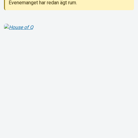
Evenemanget har redan ägt rum.
Om Tickster