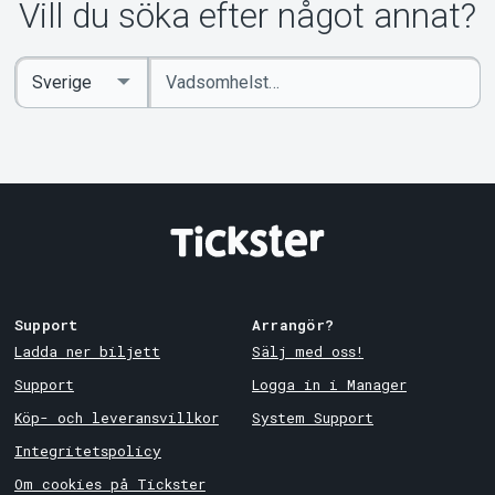
Vill du söka efter något annat?
Ange
Select
sökord
Country
Support
Arrangör?
Ladda ner biljett
Sälj med oss!
Support
Logga in i Manager
Köp- och leveransvillkor
System Support
Integritetspolicy
Om cookies på Tickster