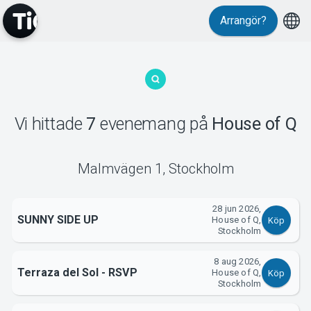
Arrangör?
MyTickster
Vi hittade
7
evenemang
på
House of Q
Malmvägen 1
,
Stockholm
Support
28 jun 2026,
SUNNY SIDE UP
House of Q,
Köp
Stockholm
8 aug 2026,
Terraza del Sol - RSVP
House of Q,
Köp
Stockholm