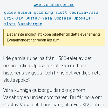
www.vasaborgen.se
guide
museum
guidning
slott
cecilia-vasa
Erik-XIV
Gustav-Vasa
Uppsala
Uppsala-
slott
Vasaborgen
Det är inte möjligt att köpa biljetter till detta evenemang.
Om Tickster
Evenemanget har redan ägt rum.
I de gamla ruinerna från 1500-talet av det
ursprungliga Uppsala slott kan du höra
historiens vingsus. Och finns det verkligen ett
slottsspöke?
Våra kunniga guider guidar dig igenom
Vasaborgen under sommaren. Du får höra om
Gustav Vasa och hans barn, bl.a Erik XIV, Johan