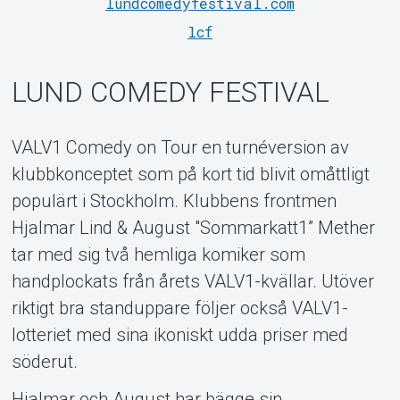
lundcomedyfestival.com
lcf
LUND COMEDY FESTIVAL
Support
VALV1 Comedy on Tour en turnéversion av
klubbkonceptet som på kort tid blivit omåttligt
populärt i Stockholm. Klubbens frontmen
Hjalmar Lind & August "Sommarkatt1” Mether
tar med sig två hemliga komiker som
handplockats från årets VALV1-kvällar. Utöver
riktigt bra standuppare följer också VALV1-
Om Tickster
lotteriet med sina ikoniskt udda priser med
söderut.
Hjalmar och August har bägge sin