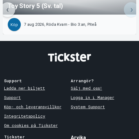
Toy Story 5 (Sv. tal)
7 aug 2026, Röda Kvarn - Bio 3:an, Piteå
Köp
Support
Arrangör?
Ladda ner biljett
Sälj med oss!
Support
Logga in i Manager
Köp- och leveransvillkor
System Support
Integritetspolicy
Om cookies på Tickster
Tickster
Arvika