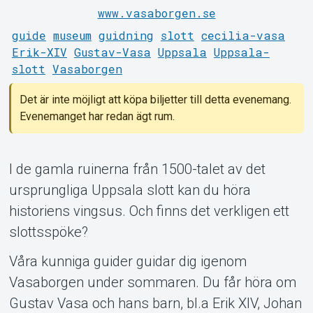
www.vasaborgen.se
guide
museum
guidning
slott
cecilia-vasa
Support
Erik-XIV
Gustav-Vasa
Uppsala
Uppsala-
slott
Vasaborgen
Det är inte möjligt att köpa biljetter till detta evenemang.
Evenemanget har redan ägt rum.
I de gamla ruinerna från 1500-talet av det
Om Tickster
ursprungliga Uppsala slott kan du höra
historiens vingsus. Och finns det verkligen ett
slottsspöke?
Våra kunniga guider guidar dig igenom
Vasaborgen under sommaren. Du får höra om
Gustav Vasa och hans barn, bl.a Erik XIV, Johan