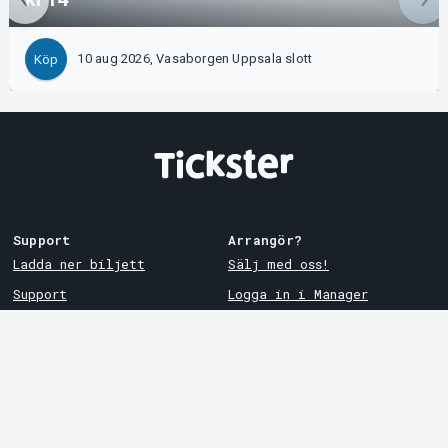
10 aug 2026, Vasaborgen Uppsala slott
Köp
Support
Arrangör?
Ladda ner biljett
Sälj med oss!
Support
Logga in i Manager
Köp- och leveransvillkor
System Support
Integritetspolicy
Om cookies på Tickster
Tickster
Arvika
Jobba på Tickster
Magasinsgatan 8