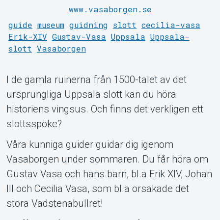
Support
www.vasaborgen.se
guide
museum
guidning
slott
cecilia-vasa
Erik-XIV
Gustav-Vasa
Uppsala
Uppsala-
slott
Vasaborgen
I de gamla ruinerna från 1500-talet av det
ursprungliga Uppsala slott kan du höra
historiens vingsus. Och finns det verkligen ett
Om Tickster
slottsspöke?
Våra kunniga guider guidar dig igenom
Vasaborgen under sommaren. Du får höra om
Gustav Vasa och hans barn, bl.a Erik XIV, Johan
III och Cecilia Vasa, som bl.a orsakade det
stora Vadstenabullret!