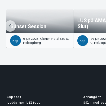
LUS på AMA
Sunset Session
Slut)
6 jun 2026, Clarion Hotel Sea U,
29 jun 202
Köp
Köp
Helsingborg
U, Helsing
Support
Arrangör?
Ladda ner biljett
Sälj med os