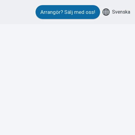
Svenska
Arrangör?
Sälj med oss!