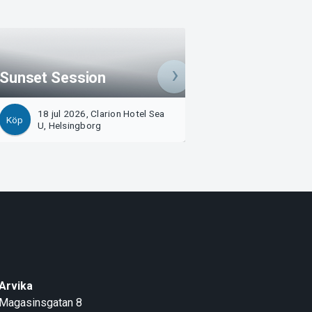
Sunset Session
Sunset Session
18 jul 2026, Clarion Hotel Sea
25 jul 2026, Clari
Köp
Köp
U, Helsingborg
U, Helsingborg
Arvika
Magasinsgatan 8