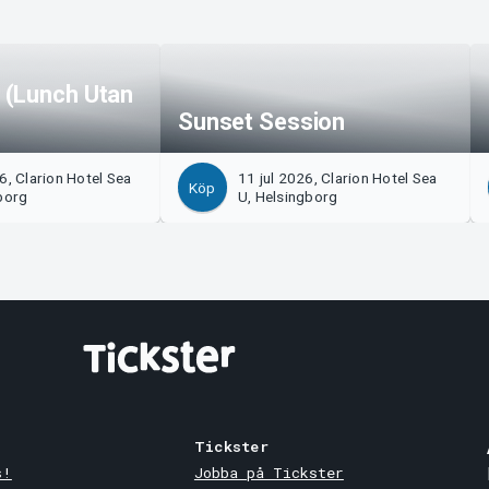
 (Lunch Utan
Sunset Session
6, Clarion Hotel Sea
11 jul 2026, Clarion Hotel Sea
Köp
borg
U, Helsingborg
Tickster
s!
Jobba på Tickster