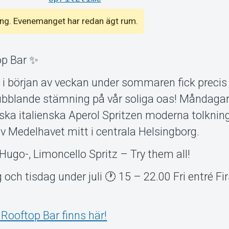
emang. Evenemanget har redan ägt rum.
op Bar ✨
 början av veckan under sommaren fick precis
 bubblande stämning på vår soliga oas! Måndaga
iska italienska Aperol Spritzen moderna tolkni
v Medelhavet mitt i centrala Helsingborg.
, Hugo-, Limoncello Spritz – Try them all!
och tisdag under juli 🕐 15 – 22.00 Fri entré Fi
Rooftop Bar finns här!