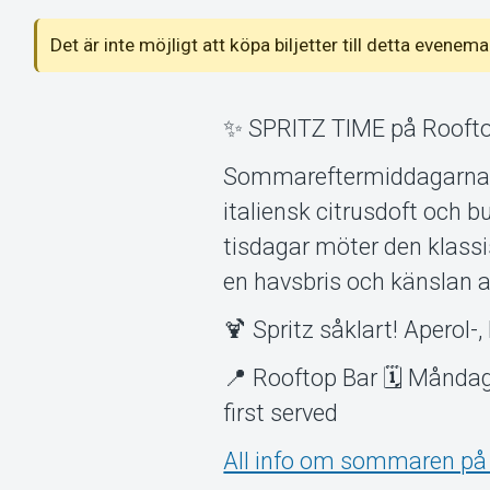
Det är inte möjligt att köpa biljetter till detta even
✨ SPRITZ TIME på Rooft
Sommareftermiddagarna i
italiensk citrusdoft och
tisdagar möter den klass
en havsbris och känslan a
🍹 Spritz såklart! Aperol-
📍 Rooftop Bar 🗓 Måndag 
first served
All info om sommaren på 