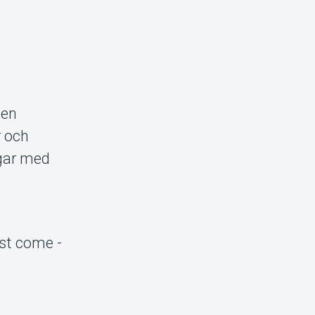
 en
r och
ngar med
rst come -