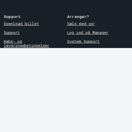
Support
Arrangør?
Download billet
Sælg med os!
Support
Log ind på Manager
Købs- og
System Support
leveringsbetingelser
Privatlivspolitik
Om cookies på Tickster
Tickster
Arvika
Arbejde hos Tickster
Magasinsgatan 8
Box 334
Logotyper og medier
SE-671 27
Arvika
LinkedIn
Göteborg
Facebook
Götgatan 16
Instagram
SE-411 05
Göteborg