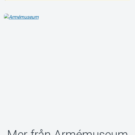
Om Tickster
Mer från Armémuseum