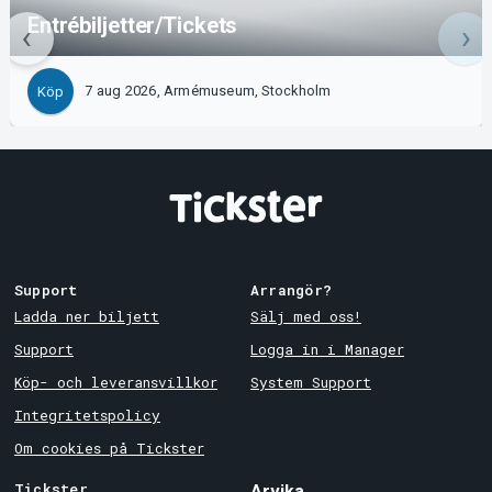
Entrébiljetter/Tickets
7 aug 2026, Armémuseum, Stockholm
Köp
Support
Arrangör?
Ladda ner biljett
Sälj med oss!
Support
Logga in i Manager
Köp- och leveransvillkor
System Support
Integritetspolicy
Om cookies på Tickster
Tickster
Arvika