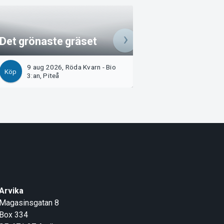
Spider-Man: Bra
Det grönaste gräset
Day
9 aug 2026, Röda Kvarn - Bio
9 aug 2026, Saga -
Köp
Köp
3:an, Piteå
Piteå
Arvika
Magasinsgatan 8
Box 334