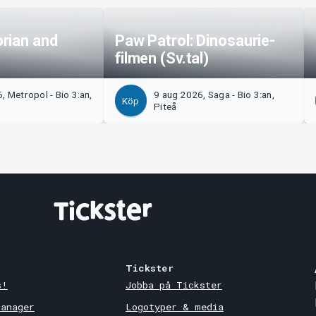
rian and
Paw Patrol: Dinosaurie-
filmen (Sv.tal)
, Metropol - Bio 3:an,
9 aug 2026, Saga - Bio 3:an,
Köp
Piteå
Tickster
s!
Jobba på Tickster
Manager
Logotyper & media