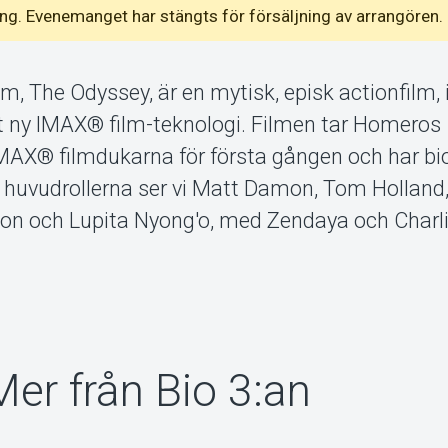
emang. Evenemanget har stängts för försäljning av arrangören.
lm, The Odyssey, är en mytisk, episk actionfilm,
lt ny IMAX® film-teknologi. Filmen tar Homeros
 IMAX® filmdukarna för första gången och har b
. I huvudrollerna ser vi Matt Damon, Tom Holland
on och Lupita Nyong'o, med Zendaya och Charl
Mer från Bio 3:an