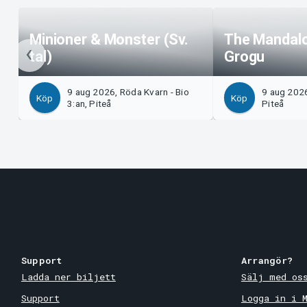
Minioner & Monster (Sv.
The Mandalo
tal)
Grogu
9 aug 2026, Röda Kvarn - Bio
9 aug 2026
Köp
Köp
3:an, Piteå
Piteå
Support
Arrangör?
Ladda ner biljett
Sälj med os
Support
Logga in i 