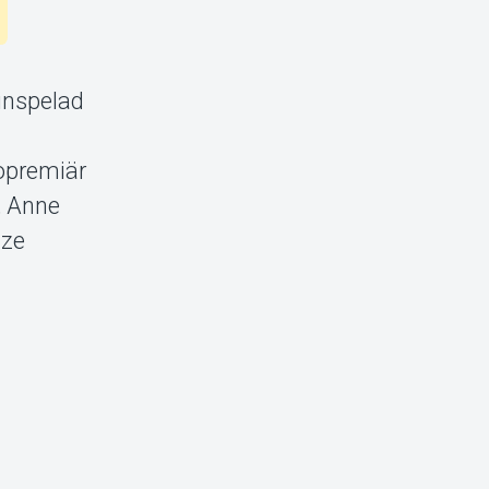
 inspelad
iopremiär
, Anne
ize