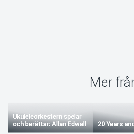
Mer frå
Ukuleleorkestern spelar
och berättar: Allan Edwall
20 Years and 