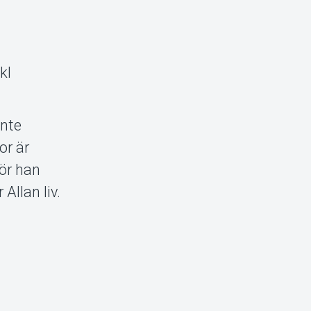
kl
inte
or är
gör han
Allan liv.