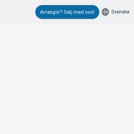
Svenska
Arrangör?
Sälj med oss!