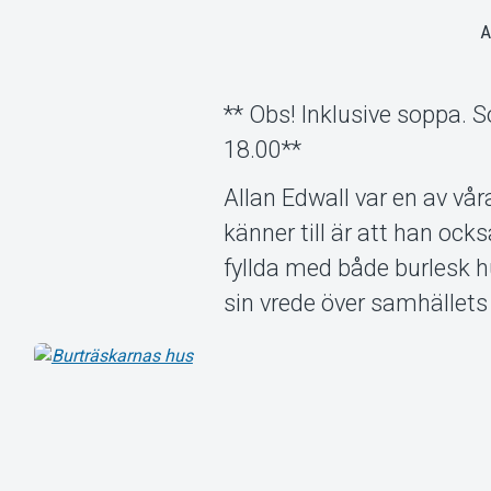
** Obs! Inklusive soppa. S
18.00**
Allan Edwall var en av v
känner till är att han oc
fyllda med både burlesk h
sin vrede över samhällets a