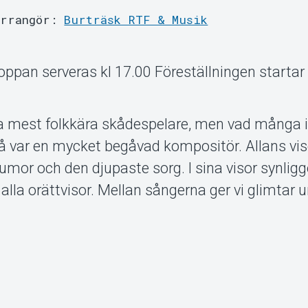
Arrangör:
Burträsk RTF & Musik
oppan serveras kl 17.00 Föreställningen startar 
åra mest folkkära skådespelare, men vad många 
kså var en mycket begåvad kompositör. Allans vis
umor och den djupaste sorg. I sina visor synlig
lla orättvisor. Mellan sångerna ger vi glimtar ur 