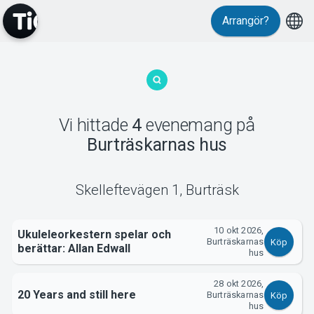
Arrangör?
MyTickster
Vi hittade
4
evenemang
på
Burträskarnas hus
Support
Skelleftevägen 1
,
Burträsk
10 okt 2026,
Ukuleleorkestern spelar och
Burträskarnas
Köp
berättar: Allan Edwall
hus
28 okt 2026,
Om Tickster
20 Years and still here
Burträskarnas
Köp
hus