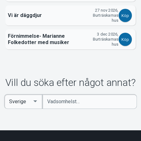
27 nov 2026,
Vi är däggdjur
Burträskarnas
Köp
hus
3 dec 2026,
Förnimmelse- Marianne
Burträskarnas
Köp
Folkedotter med musiker
hus
Vill du söka efter något annat?
Ange
Select
sökord
Country