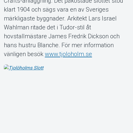
Crafts-anläggning. Det påkostade slottet stod
klart 1904 och sägs vara en av Sveriges
märkligaste byggnader. Arkitekt Lars Israel
Wahlman ritade det i Tudor-stil åt
Om Tickster
hovstallmästare James Fredrik Dickson och
hans hustru Blanche. För mer information
vänligen besök
www.tjoloholm.se