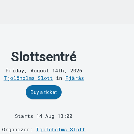
Slottsentré
Friday, August 14th, 2026
Tjolöholms Slott
in
Fjärås
Buy a ticket
Starts 14 Aug 13:00
Organizer:
Tjolöholms Slott