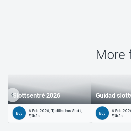
More 
Slottsentré 2026
Guidad slott
6 Feb 2026, Tjolöholms Slott,
6 Feb 2026
Buy
Buy
Fjärås
Fjärås