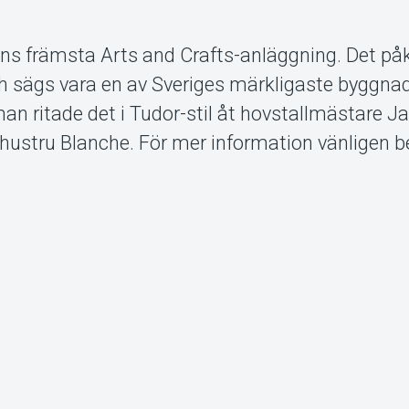
ens främsta Arts and Crafts-anläggning. Det p
ch sägs vara en av Sveriges märkligaste byggnad
man ritade det i Tudor-stil åt hovstallmästare 
 hustru Blanche. För mer information vänligen 