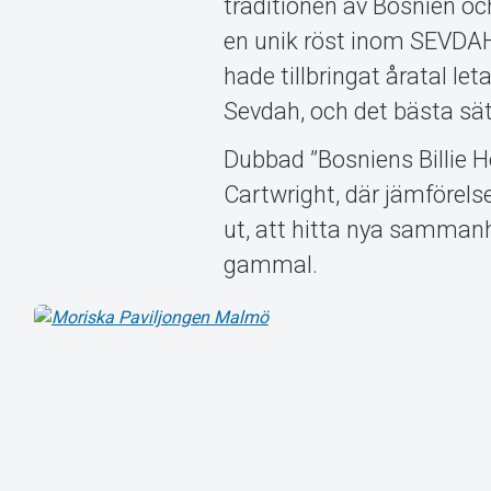
traditionen av Bosnien oc
en unik röst inom SEVDAH 
hade tillbringat åratal l
Sevdah, och det bästa sä
Dubbad ”Bosniens Billie H
Cartwright, där jämförels
ut, att hitta nya sammanh
gammal.