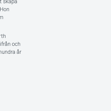
tt skapa
. Hon
om
rth
ifrån och
hundra år