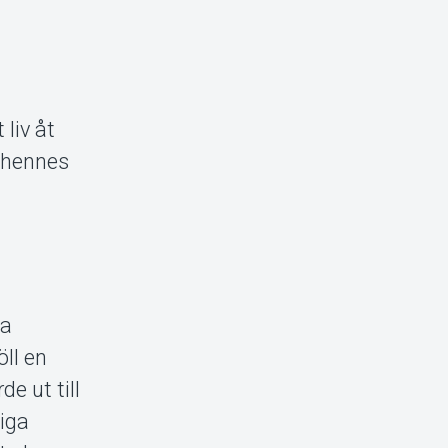
liv åt
 hennes
na
ll en
e ut till
liga