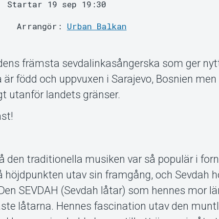
Startar 19 sep 19:30
Arrangör:
Urban Balkan
dens främsta sevdalinkasångerska som ger nytt 
 är född och uppvuxen i Sarajevo, Bosnien men
gt utanför landets gränser.
st!
å den traditionella musiken var så populär i for
å höjdpunkten utav sin framgång, och Sevdah hö
 Den SEVDAH (Sevdah låtar) som hennes mor lärd
ste låtarna. Hennes fascination utav den munt