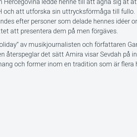
h Hercegovina ledde henne till att ägna sig åt a
och att utforska sin uttrycksförmåga till fullo
etandes efter personer som delade hennes idéer 
ttet att presentera dem på men förgäves.
oliday” av musikjournalisten och författaren Ga
en återspeglar det sätt Amira visar Sevdah på in
ang och former inom en tradition som är flera 