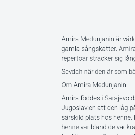
Amira Medunjanin är värl
gamla sångskatter. Amira
repertoar sträcker sig lån
Sevdah när den är som bä
Om Amira Medunjanin
Amira föddes i Sarajevo d
Jugoslavien att den låg p
särskild plats hos henne.
henne var bland de vackra