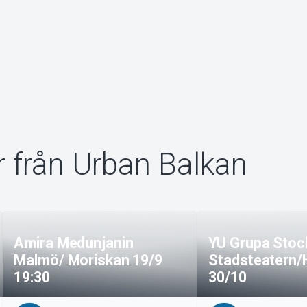
 från Urban Balkan
Amira Medunjanin
YU Grupa Stoc
Malmö/ Moriskan 19/9
Stadsteatern/
19:30
30/10