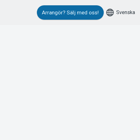
Svenska
Arrangör?
Sälj med oss!