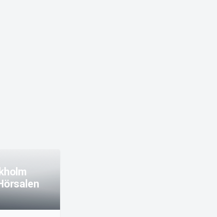
kholm
Hörsalen