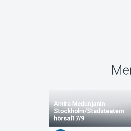
Mer
Amira Medunjanin
Stockholm/Stadsteatern
hörsal17/9