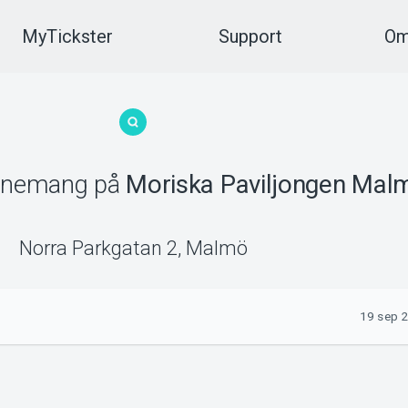
MyTickster
Support
Om
enemang
på
Moriska Paviljongen Mal
Norra Parkgatan 2
,
Malmö
19 sep 