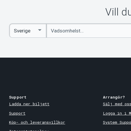
Vill 
Ange
Select
sökord
Country
Support
Arrangör?
Ladda ner biljett
Sälj med os
Support
Logga in i 
Köp- och leveransvillkor
System Supp