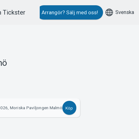
 Tickster
Svenska
Arrangör?
Sälj med oss!
mö
2026, Moriska Paviljongen Malmö
Köp