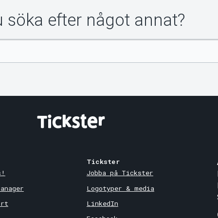
du söka efter något annat?
Tickster
s!
Jobba på Tickster
Manager
Logotyper & media
ort
LinkedIn