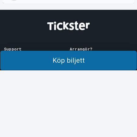
Support
Arrangör?
Ladda ner biljett
Sälj med oss!
Köp biljett
Support
Logga in i Manager
Köp- och leveransvillkor
System Support
Integritetspolicy
Om cookies på Tickster
Tickster
Arvika
Jobba på Tickster
Magasinsgatan 8
Box 334
Logotyper & media
SE-671 27
Arvika
LinkedIn