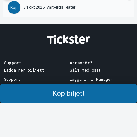
31 okt 2026, Varbergs Teater
Köp
Support
Arrangör?
Ladda ner biljett
Sälj med oss!
Support
Logga in i Manager
Köp- och leveransvillkor
System Support
Köp biljett
Integritetspolicy
Om cookies på Tickster
Tickster
Arvika
Jobba på Tickster
Magasinsgatan 8
Box 334
Logotyper & media