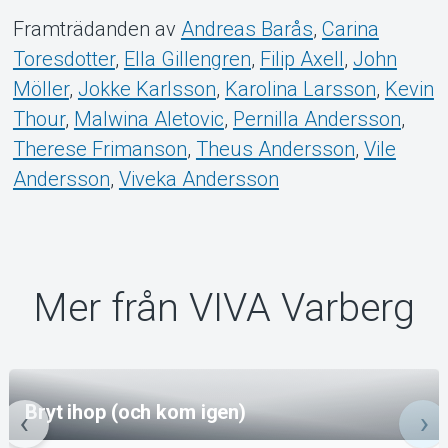
Framträdanden av
Andreas Barås
,
Carina
Toresdotter
,
Ella Gillengren
,
Filip Axell
,
John
Möller
,
Jokke Karlsson
,
Karolina Larsson
,
Kevin
Thour
,
Malwina Aletovic
,
Pernilla Andersson
,
Therese Frimanson
,
Theus Andersson
,
Vile
Andersson
,
Viveka Andersson
Mer från VIVA Varberg
Bryt ihop (och kom igen)