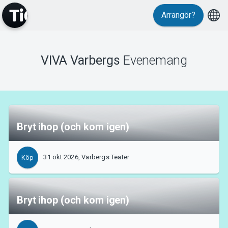
Arrangör?
MyTickster
VIVA Varbergs
Evenemang
Bryt ihop (och kom igen)
Support
31 okt 2026, Varbergs Teater
Köp
Bryt ihop (och kom igen)
Om Tickster