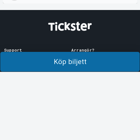
Support
Arrangör?
Ladda ner biljett
Sälj med oss!
Köp biljett
Support
Logga in i Manager
Köp- och leveransvillkor
System Support
Integritetspolicy
Om cookies på Tickster
Tickster
Arvika
Jobba på Tickster
Magasinsgatan 8
Box 334
Logotyper & media
SE-671 27
Arvika
LinkedIn