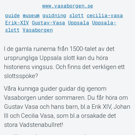
www.vasaborgen.se
Support
guide
museum
guidning
slott
cecilia-vasa
Erik-XIV
Gustav-Vasa
Uppsala
Uppsala-
slott
Vasaborgen
I de gamla ruinerna från 1500-talet av det
ursprungliga Uppsala slott kan du höra
historiens vingsus. Och finns det verkligen ett
Om Tickster
slottsspöke?
Våra kunniga guider guidar dig igenom
Vasaborgen under sommaren. Du får höra om
Gustav Vasa och hans barn, bl.a Erik XIV, Johan
III och Cecilia Vasa, som bl.a orsakade det
stora Vadstenabullret!