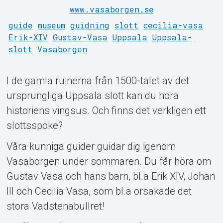
www.vasaborgen.se
Support
guide
museum
guidning
slott
cecilia-vasa
Erik-XIV
Gustav-Vasa
Uppsala
Uppsala-
slott
Vasaborgen
I de gamla ruinerna från 1500-talet av det
ursprungliga Uppsala slott kan du höra
historiens vingsus. Och finns det verkligen ett
Om Tickster
slottsspöke?
Våra kunniga guider guidar dig igenom
Vasaborgen under sommaren. Du får höra om
Gustav Vasa och hans barn, bl.a Erik XIV, Johan
III och Cecilia Vasa, som bl.a orsakade det
stora Vadstenabullret!