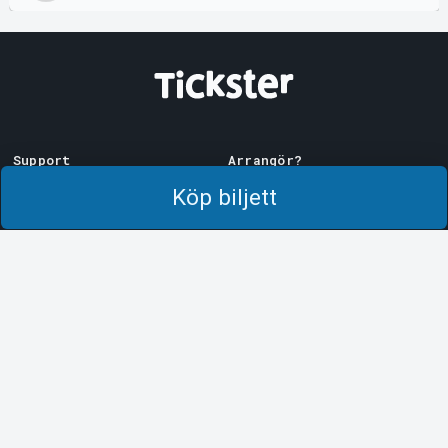
Support
Arrangör?
Ladda ner biljett
Sälj med oss!
Köp biljett
Support
Logga in i Manager
Köp- och leveransvillkor
System Support
Integritetspolicy
Om cookies på Tickster
Tickster
Arvika
Jobba på Tickster
Magasinsgatan 8
Box 334
Logotyper & media
SE-671 27
Arvika
LinkedIn