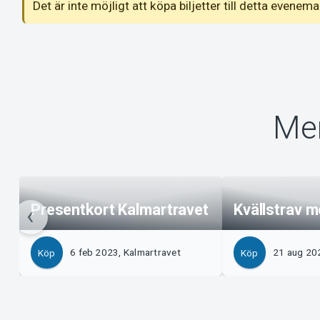
Det är inte möjligt att köpa biljetter till detta even
Mer
Presentkort Kalmartravet
Kvällstrav m
6 feb 2023, Kalmartravet
21 aug 20
Köp
Köp