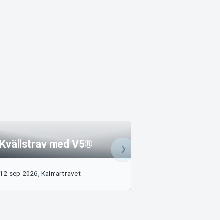
Kvällstrav med V5®
Kvällstrav
12 sep 2026, Kalmartravet
25 sep 2026, Kal
Köp