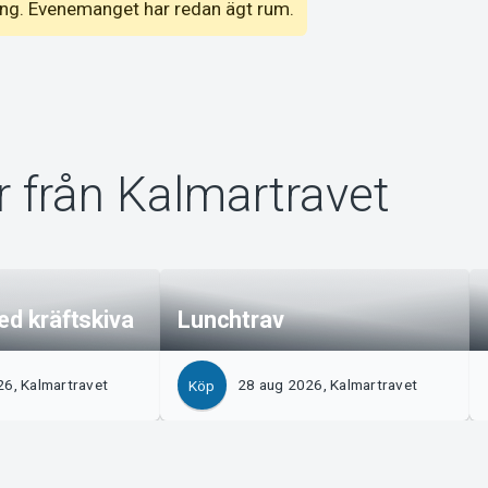
emang. Evenemanget har redan ägt rum.
 från Kalmartravet
ed kräftskiva
Lunchtrav
26, Kalmartravet
28 aug 2026, Kalmartravet
Köp