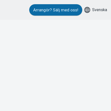
Svenska
Arrangör?
Sälj med oss!