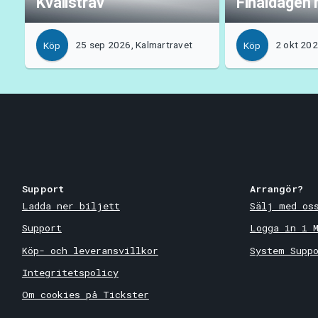
Kvällstrav
Finaldagen
25 sep 2026, Kalmartravet
2 okt 202
Köp
Köp
Support
Arrangör?
Ladda ner biljett
Sälj med os
Support
Logga in i 
Köp- och leveransvillkor
System Supp
Integritetspolicy
Om cookies på Tickster