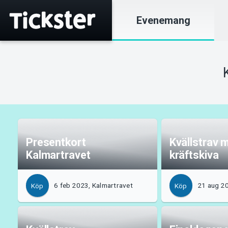
Evenemang
Presentkort
Kvällstrav 
Kalmartravet
kräftskiva
6 feb 2023, Kalmartravet
21 aug 20
Köp
Köp