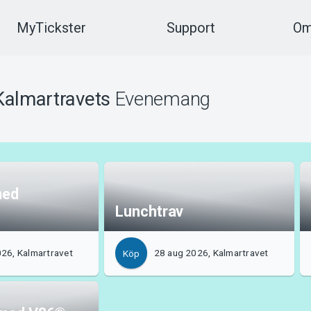
MyTickster
Support
Om
Kalmartravets
Evenemang
med
Lunchtrav
26, Kalmartravet
28 aug 2026, Kalmartravet
Köp