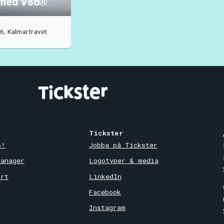
 med V86®
6, Kalmartravet
Tickster
s!
Jobba på Tickster
Manager
Logotyper & media
ort
LinkedIn
Facebook
Instagram