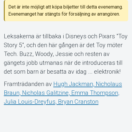
Det är inte möjligt att köpa biljetter till detta evenemang.
Om Tickster
Evenemanget har stängts för försäljning av arrangören.
Leksakerna är tillbaka i Disneys och Pixars "Toy
Story 5", och den här gången är det Toy möter
Tech. Buzz, Woody, Jessie och resten av
gängets jobb utmanas när de introduceras till
det som barn är besatta av idag ... elektronik!
Framträdanden av
Hugh Jackman, Nicholaus
Braun, Nicholas Galitzine, Emma Thompson,
Julia Louis-Dreyfus, Bryan Cranston