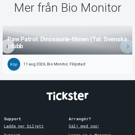
Mer från Bio Monitor
Paw Patrol: Dinosaurie-filmen (Tal: Svenska
(dubb
11 aug 2026, Bio Monitor, Filipstad
Köp
Support
Arrangör?
Ladda ner biljett
Sälj med oss!
Support
Logga in i Manager