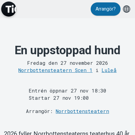
Evenemang
Arrangör?
En uppstoppad hund
Fredag den 27 november 2026
MyTickster
Norrbottensteatern Scen 1
i
Luleå
Entrén öppnar 27 nov 18:30
Startar 27 nov 19:00
Arrangör:
Norrbottensteatern
Support
2026 fyller Norrbottensteaterns teaterhus 40 år.