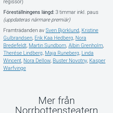
regissör)
Föreställningens längd:
3 timmar inkl. paus
(uppdateras närmare premiär)
Framträdanden av
Sven Björklund
,
Kristine
Gulbrandsen
,
Erik Kaa Hedberg
,
Nora
Bredefeldt
,
Martin Sundbom
,
Albin Grenholm
,
Therése Lindberg
,
Maja Runeberg
,
Linda
Wincent
,
Nora Dellow
,
Buster Novotny
,
Kasper
Warfvinge
Mer från
Norrbottensteatern