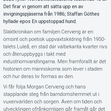
Det firar vi genom att sätta upp en av
invigningspjäserna från 1986; Staffan Göthes
hyllade epos En uppstoppad hund.
Släktkrönikan om familjen Cervieng är en
ömsint och poetisk uppväxtskildring från 1950-
talets Luleå, en stad där välbekanta kvarter rivs
Om Tickster
och återuppbyggs i takt med
industriomvandlingarna. Men framförallt är det
historien om människorna som lever i staden
och hur deras liv formas av den.
Vi får följa Morgan Cervieng och hans
stapplande steg från barndomshemmet ut i
vuxenvärlden och sorgen. Även om tiden och
utvecklingen ofrånkomligen går framåt går det