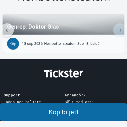
Genrep: Doktor Glas
18 sep 2026, Norrbottensteatern Scen 3, Luleå
Köp
Support
Arrangör?
Ladda ner biljett
Sälj med oss!
Support
Logga in i Manager
Köp biljett
Köp- och leveransvillkor
System Support