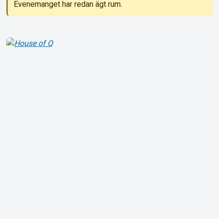
Evenemanget har redan ägt rum.
Om Tickster