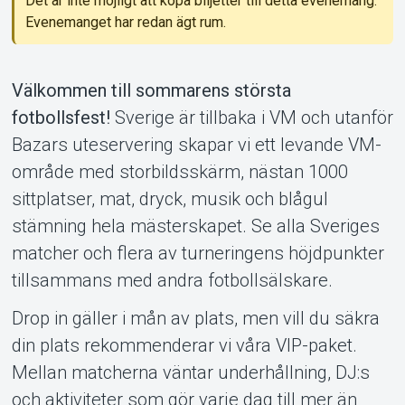
Det är inte möjligt att köpa biljetter till detta evenemang.
Evenemanget har redan ägt rum.
Om Tickster
Välkommen till sommarens största
fotbollsfest!
Sverige är tillbaka i VM och utanför
Bazars uteservering skapar vi ett levande VM-
område med storbildsskärm, nästan 1000
sittplatser, mat, dryck, musik och blågul
stämning hela mästerskapet. Se alla Sveriges
matcher och flera av turneringens höjdpunkter
tillsammans med andra fotbollsälskare.
Drop in gäller i mån av plats, men vill du säkra
din plats rekommenderar vi våra VIP-paket.
Mellan matcherna väntar underhållning, DJ:s
och aktiviteter som gör varje dag till mer än