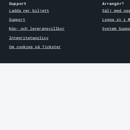
Support
Arrangör?
Ladda ner biljett
Sälj med os
Support
Logga in i 
Köp- och leveransvillkor
System Supp
Integritetspolicy
Om cookies på Tickster