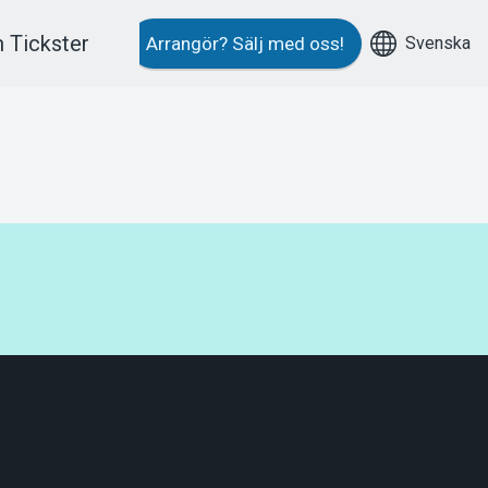
 Tickster
Svenska
Arrangör?
Sälj med oss!