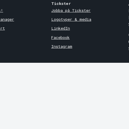
Tickster
s!
Jobba på Tickster
Manager
Logotyper & media
ort
LinkedIn
Facebook
Instagram