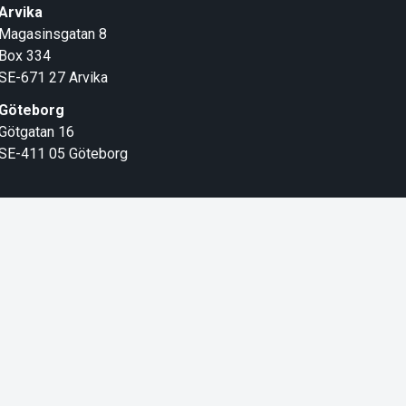
Arvika
Magasinsgatan 8
Box 334
SE-671 27
Arvika
Göteborg
Götgatan 16
SE-411 05
Göteborg