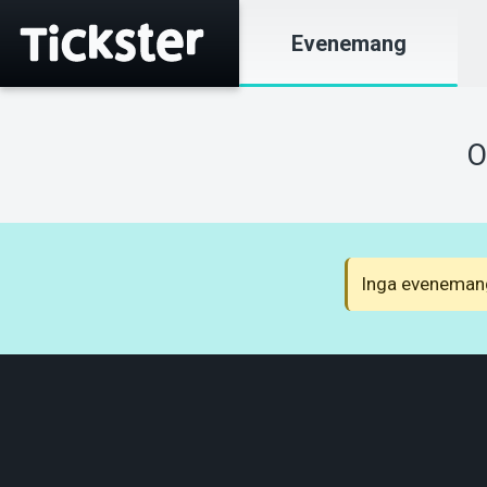
Evenemang
O
Inga evenemang