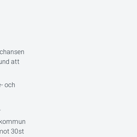
a chansen
und att
e- och
.
ro kommun
emot 30st