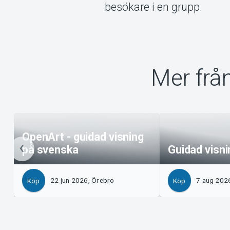
besökare i en grupp.
Mer frå
OpenArt - guidad visning
på svenska
Guidad visn
22 jun 2026, Örebro
7 aug 202
Köp
Köp