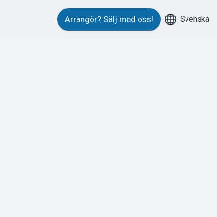
Svenska
Arrangör?
Sälj med oss!