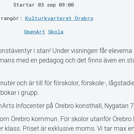
Startar 03 sep 09:00
rrangör:
Kulturkvarteret Örebro
OpenArt
Skola
onstäventyr i stan! Under visningen får elevern
mans med en pedagog och det finns även en st
nuter och är till för förskolor, förskole-, lågstadi
bokar i grupp.
nArts Infocenter på Örebro konsthall, Nygatan 7
 inom Örebro kommun. För skolor utanför Öreb
er klass. Priset är exklusive moms. Vi tar max 