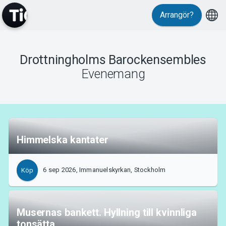
Arrangör?
MyTickster
Drottningholms Barockensembles
Evenemang
Support
Himmelska kantater
6 sep 2026, Immanuelskyrkan, Stockholm
Köp
Om Tickster
Musernas bankett. Hyllning till kvinnliga
tonsätta