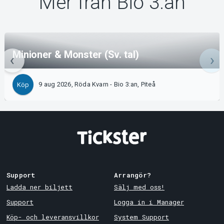
Mer från Bio 3:an
Minioner & Monster (Sv. tal)
9 aug 2026, Röda Kvarn - Bio 3:an, Piteå
Köp
Support
Arrangör?
Ladda ner biljett
Sälj med oss!
Support
Logga in i Manager
Köp- och leveransvillkor
System Support