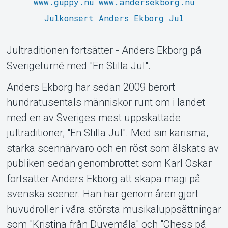
www.guppy.nu
www.andersekborg.nu
Julkonsert
Anders Ekborg
Jul
Jultraditionen fortsätter - Anders Ekborg på
Support
Sverigeturné med "En Stilla Jul".
Anders Ekborg har sedan 2009 berört
hundratusentals människor runt om i landet
med en av Sveriges mest uppskattade
jultraditioner, "En Stilla Jul". Med sin karisma,
starka scennärvaro och en röst som älskats av
publiken sedan genombrottet som Karl Oskar
Om Tickster
fortsätter Anders Ekborg att skapa magi på
svenska scener. Han har genom åren gjort
huvudroller i våra största musikaluppsättningar
som "Kristina från Duvemåla" och "Chess på