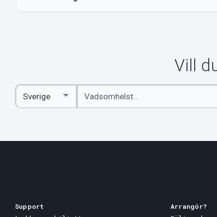
Vill 
Ange
Select
sökord
Country
Support
Arrangör?