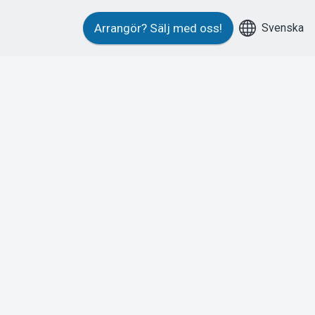
Svenska
Arrangör?
Sälj med oss!