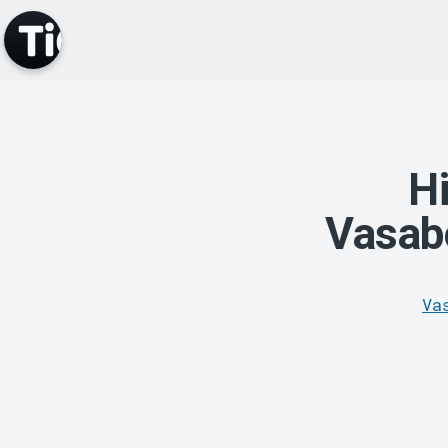
Hi
Vasab
Va