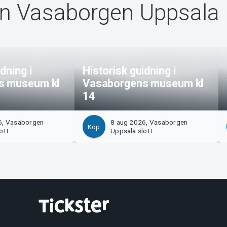
ån Vasaborgen Uppsala
dning i
Historisk guidning i
s museum kl
Vasaborgens museum kl
14
6, Vasaborgen
8 aug 2026, Vasaborgen
Köp
ott
Uppsala slott