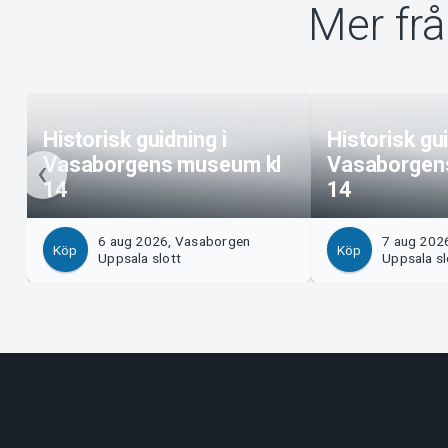
Mer fr
Historisk guidning i
Historisk gui
Vasaborgens museum kl
Vasaborgen
14
14
6 aug 2026, Vasaborgen
7 aug 202
Köp
Köp
Uppsala slott
Uppsala sl