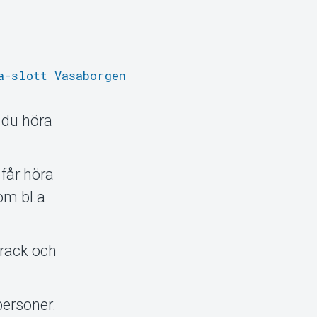
a-slott
Vasaborgen
 du höra
får höra
om bl.a
drack och
personer.