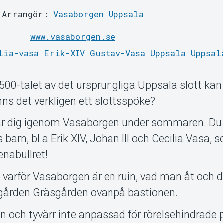
Arrangör:
Vasaborgen Uppsala
www.vasaborgen.se
lia-vasa
Erik-XIV
Gustav-Vasa
Uppsala
Uppsal
1500-talet av det ursprungliga Uppsala slott kan
nns det verkligen ett slottsspöke?
ar dig igenom Vasaborgen under sommaren. Du 
rn, bl.a Erik XIV, Johan III och Cecilia Vasa, s
nabullret!
 varför Vasaborgen är en ruin, vad man åt och 
dgården Gräsgården ovanpå bastionen.
n och tyvärr inte anpassad för rörelsehindrade 