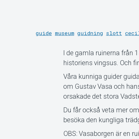
guide
museum
guidning
slott
ceci
I de gamla ruinerna från 
historiens vingsus. Och fi
Våra kunniga guider guid
om Gustav Vasa och hans ba
orsakade det stora Vadste
Du får också veta mer om
besöka den kungliga trä
OBS: Vasaborgen är en rui