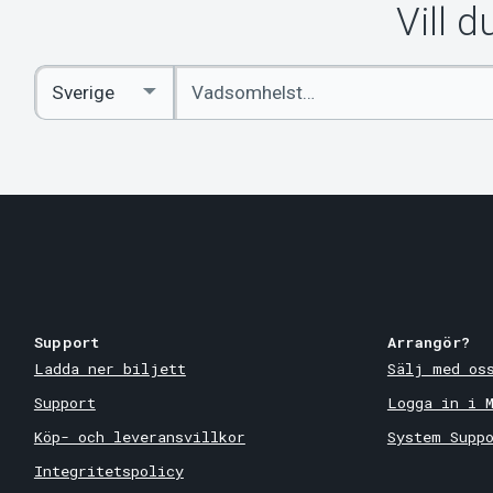
Vill 
Ange
Select
sökord
Country
Support
Arrangör?
Ladda ner biljett
Sälj med os
Support
Logga in i 
Köp- och leveransvillkor
System Supp
Integritetspolicy