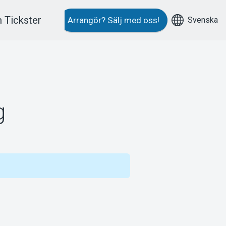
 Tickster
Svenska
Arrangör?
Sälj med oss!
g