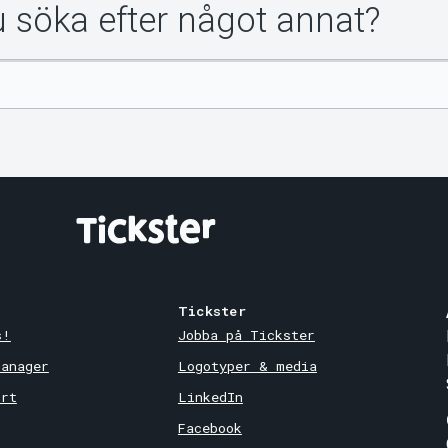
du söka efter något annat?
Tickster
s!
Jobba på Tickster
Manager
Logotyper & media
ort
LinkedIn
Facebook