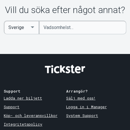
Vill du söka efter något annat?
Ange
Select
sökord
Country
Support
Arrangör?
Ladda ner biljett
Sälj med oss!
Support
Logga in i Manager
Köp- och leveransvillkor
System Support
Integritetspolicy