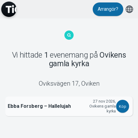
Arrangör?
MyTickster
Vi hittade
1
evenemang
på
Ovikens
gamla kyrka
Support
Oviksvägen 17
,
Oviken
27 nov 2026,
Ebba Forsberg – Hallelujah
Om Tickster
Ovikens gamla
Köp
kyrka