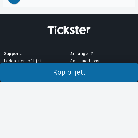
Support
Arrangör?
Ladda ner biljett
Sälj med oss!
Support
Logga in i Manager
Köp biljett
Köp- och leveransvillkor
System Support
Integritetspolicy
Om cookies på Tickster
Tickster
Arvika
Jobba på Tickster
Magasinsgatan 8
Box 334
Logotyper & media
SE-671 27
Arvika
LinkedIn