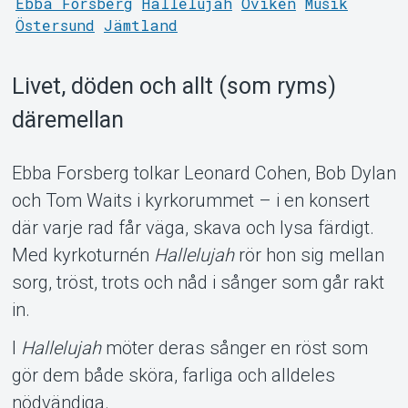
Ebba Forsberg
Hallelujah
Oviken
Musik
Östersund
Jämtland
Livet, döden och allt (som ryms)
däremellan
Ebba Forsberg tolkar Leonard Cohen, Bob Dylan
och Tom Waits i kyrkorummet – i en konsert
Support
där varje rad får väga, skava och lysa färdigt.
Med kyrkoturnén
Hallelujah
rör hon sig mellan
sorg, tröst, trots och nåd i sånger som går rakt
in.
I
Hallelujah
möter deras sånger en röst som
gör dem både sköra, farliga och alldeles
nödvändiga.